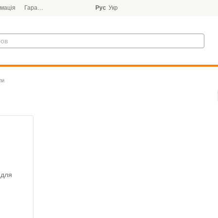
мація
Гарантія
Блог
Рус
Укр
ли