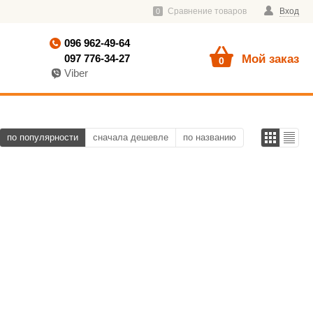
Сравнение товаров
Вход
0
096 962-49-64
097 776-34-27
Мой заказ
0
Viber
по популярности
сначала дешевле
по названию