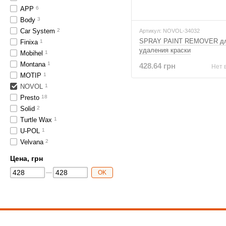
APP
6
Body
3
Car System
2
Артикул: NOVOL-34032
SPRAY PAINT REMOVER д
Finixa
1
удаления краски
Mobihel
1
Montana
1
428.64 грн
Нет 
MOTIP
1
NOVOL
1
Presto
18
Solid
2
Turtle Wax
1
U-POL
1
Velvana
2
Цена, грн
OK