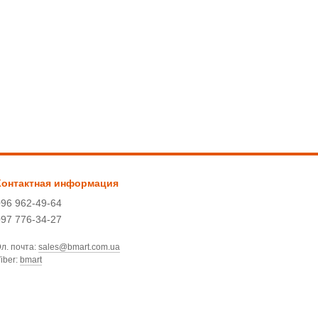
Контактная информация
096 962-49-64
097 776-34-27
л. почта:
sales@bmart.com.ua
iber:
bmart