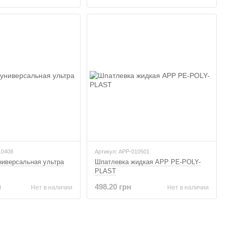
10408
Артикул: APP-010501
ниверсальная ультра
Шпатлевка жидкая APP PE-POLY-
PLAST
н
498.20 грн
Нет в наличии
Нет в наличии