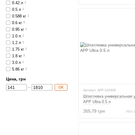
0.42 л
1
0.5 л
1
0.588 кг
1
0.6 кг
3
0.95 кг
1
1.0 л
1
1.2 л
1
1.75 кг
1
1.8 кг
3
3.0 л
1
5.86 кг
1
Цена, грн
OK
Артикул: APP-010406
Шпатлевка универсальная 
APP Ultra 0.5 л
355.79 грн
Нет 