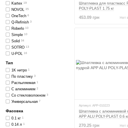
Kartex
19
Шпатлевка для пластмасс 
POLY-PLAST 1.75 кг
NOVOL
35
OneTech
6
453.09 грн
Нет 
Q-Refinish
3
Roberlo
10
Simple
10
Solid
34
SOTRO
13
U-POL
16
Тип
1K нитро
1
По пластику
3
Распыляемая
1
С алюминием
2
Со стекловолокном
3
Универсальная
7
Артикул: APP-010223
Фасовка
Шпатлевка с алюминиевой 
APP ALU POLY-PLAST 0.6 к
0.1 кг
1
0.14 л
1
270.25 грн
Нет 