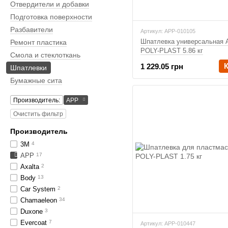
Отвердители и добавки
Подготовка поверхности
Разбавители
Артикул: APP-010105
Шпатлевка универсальная 
Ремонт пластика
POLY-PLAST 5.86 кг
Смола и стеклоткань
1 229.05 грн
Шпатлевки
Бумажные сита
Производитель:
APP
Очистить фильтр
Производитель
3M
4
APP
17
Axalta
2
Body
13
Car System
2
Chamaeleon
34
Duxone
3
Evercoat
7
Артикул: APP-010447