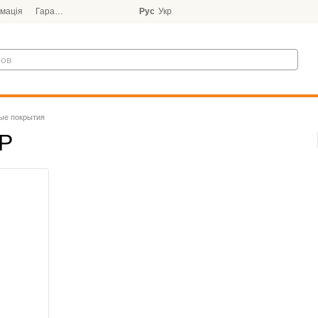
мація
Гарантія
Блог
Рус
Укр
ые покрытия
IP