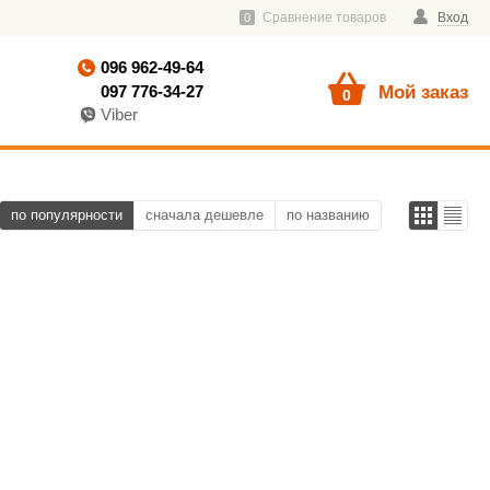
Сравнение товаров
Вход
0
096 962-49-64
097 776-34-27
Мой заказ
0
Viber
по популярности
сначала дешевле
по названию