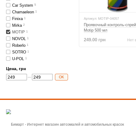
Car System
5
Chamaeleon
1
Finixa
1
Артикул: MOTIP-04057
Проявочный контроль-спрей
Mirka
2
Motip 500 мл
MOTIP
1
NOVOL
1
249.00 грн
Нет 
Roberlo
1
SOTRO
1
U-POL
1
Цена, грн
OK