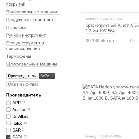
покрытий
Полировальные машинки
Продувочные пистолеты
Артикул: SATA-1061564
Краскопульт SATA jet® X 55
Пылесосы
1.3 мм 1061564
Ручной инструмент
30 290.56 грн
Нет 
Специнструмент и
приспособления
Термофены
Шлифовальные машины
Производитель:
SATA
Очистить фильтр
Производитель
APP
11
Auarita
38
DeVilbiss
33
Italco
16
SAR
3
Артикул: SATA-136960
SATA
29