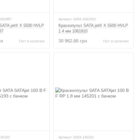
1061887
Артикул: SATA-1061910
SATA jet® X 5500 HVLP
Краскопульт SATA jet® X 5500 HVLP
87
1.4 мм 1061910
рн
30 962.66 грн
Нет в наличии
Нет в наличии
145193
Артикул: SATA-145201