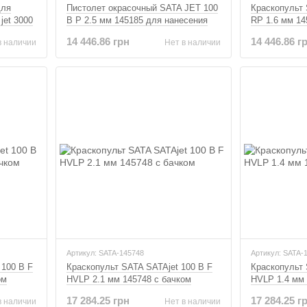
для
Пистолет окрасочный SATA JET 100
Краскопульт 
jet 3000
B P 2.5 мм 145185 для нанесения
RP 1.6 мм 14
жидких шпатлевок и наполнителей
14 446.86 грн
14 446.86 г
в наличии
Нет в наличии
Артикул: SATA-145748
Артикул: SATA-
 100 B F
Краскопульт SATA SATAjet 100 B F
Краскопульт 
ом
HVLP 2.1 мм 145748 с бачком
HVLP 1.4 мм 
17 284.25 грн
17 284.25 г
в наличии
Нет в наличии