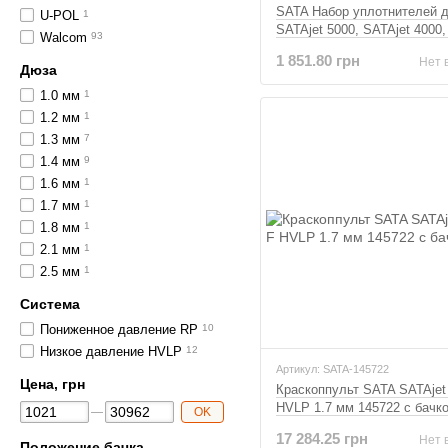
SATA Набор уплотнителей 
U-POL
1
SATAjet 5000, SATAjet 4000, 
Walcom
93
B, jet 1000 B, SATAjet 100 B
1 851.80 грн
Нет 
Дюза
1.0 мм
1
1.2 мм
1
1.3 мм
7
1.4 мм
9
1.6 мм
1
1.7 мм
1
1.8 мм
1
2.1 мм
1
2.5 мм
1
Система
Пониженное давление RP
10
Низкое давление HVLP
12
Артикул: SATA-145722
Цена, грн
Краскоппульт SATA SATAjet
HVLP 1.7 мм 145722 с бачк
OK
17 284.25 грн
Нет 
Положение бачка