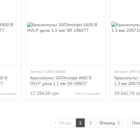
Артикул: SATA-198085
Артикул: SATA-
00 B
Краскопульт SATAminijet 4400 B
Краскопульт
77
HVLP дюза 1.2 мм SR 198077
1.3 мм 20971
17 294.59 грн
29 542.79 г
в наличии
Нет в наличии
Назад
1
2
Вперед
Пок