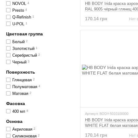
NOVOL
4
HB BODY Irida краска аэро
RAL 9005 чёрный глянец 40
Presto
4
Q-Refinish
1
170.14 грн
Нет 
U-POL
1
Цветовая группа
Белый
2
Золотистый
1
Серебристый
2
Черный
3
Поверхность
Глянцевая
2
Полуматовая
4
Матовая
2
Фасовка
400 мл
8
Артикул: BODY-5010100000
HB BODY Irida краска аэро
Основа
WHITE FLAT белая матовая
Акриловая
2
170.14 грн
Нет 
Силиконовая
2