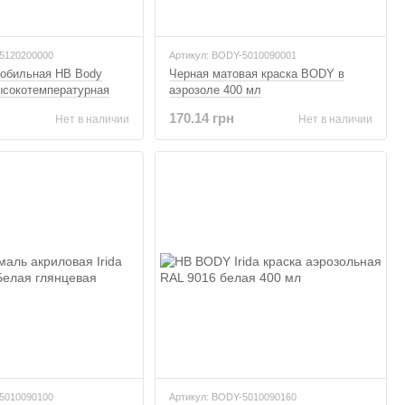
-5120200000
Артикул: BODY-5010090001
мобильная HB Body
Черная матовая краска BODY в
ысокотемпературная
аэрозоле 400 мл
л
170.14 грн
Нет в наличии
Нет в наличии
-5010090100
Артикул: BODY-5010090160