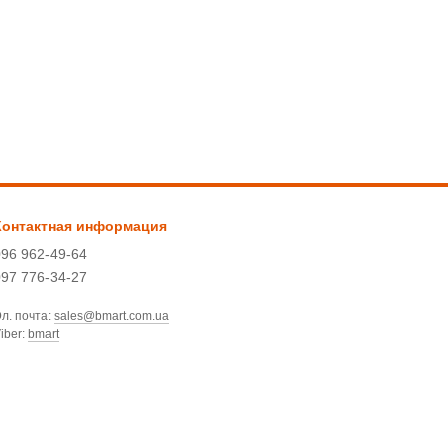
Контактная информация
096 962-49-64
097 776-34-27
л. почта:
sales@bmart.com.ua
iber:
bmart