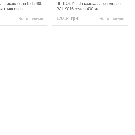
ль акриловая Irida 400
HB BODY Irida краска аэрозольная
я глянцевая
RAL 9016 белая 400 мл
170.14 грн
Нет в наличии
Нет в наличии