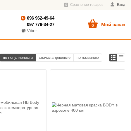
Сравнение товаров
Вход
0
096 962-49-64
097 776-34-27
Мой заказ
0
Viber
по популярности
сначала дешевле
по названию