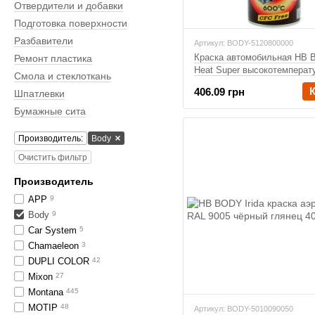
Отвердители и добавки
Подготовка поверхности
Разбавители
Артикул: BODY-5120800000
Краска автомобильная HB 
Ремонт пластика
Heat Super высокотемперат
Смола и стеклоткань
серебро 400 мл
406.09 грн
Шпатлевки
Бумажные сита
Производитель:
Body
Очистить фильтр
Производитель
APP
9
Body
9
Car System
5
Chamaeleon
3
DUPLI COLOR
42
Mixon
27
Montana
445
MOTIP
48
Артикул: BODY-5010090050