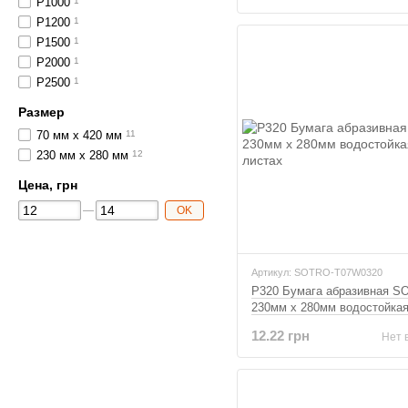
P1000
1
P1200
1
P1500
1
P2000
1
P2500
1
Размер
70 мм x 420 мм
11
230 мм x 280 мм
12
Цена, грн
OK
Артикул: SOTRO-T07W0320
P320 Бумага абразивная 
230мм x 280мм водостойкая
листах
12.22 грн
Нет 