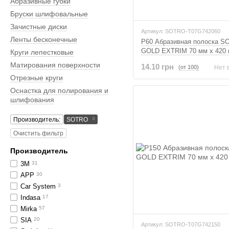
Абразивные губки
Бруски шлифовальные
Зачистные диски
Артикул: SOTRO-T07G742060
Ленты бесконечные
P60 Абразивная полоска 
GOLD EXTRIM 70 мм x 420
Круги лепестковые
Матирования поверхности
14.10 грн
(от 100)
Нет 
Отрезные круги
Оснастка для полирования и
шлифования
Производитель:
SOTRO
Очистить фильтр
Производитель
3M
31
APP
30
Car System
3
Indasa
17
Mirka
57
SIA
20
Артикул: SOTRO-T07G742150