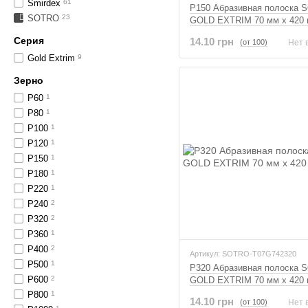
Smirdex
61
P150 Абразивная полоска
SOTRO
23
GOLD EXTRIM 70 мм x 420
Серия
14.10 грн
(от 100)
Нет 
Gold Extrim
9
Зерно
P60
1
P80
1
P100
1
P120
1
P150
1
P180
1
P220
1
P240
2
P320
2
P360
1
P400
2
Артикул: SOTRO-T07G742320
P500
1
P320 Абразивная полоска
P600
2
GOLD EXTRIM 70 мм x 420
P800
1
14.10 грн
(от 100)
Нет 