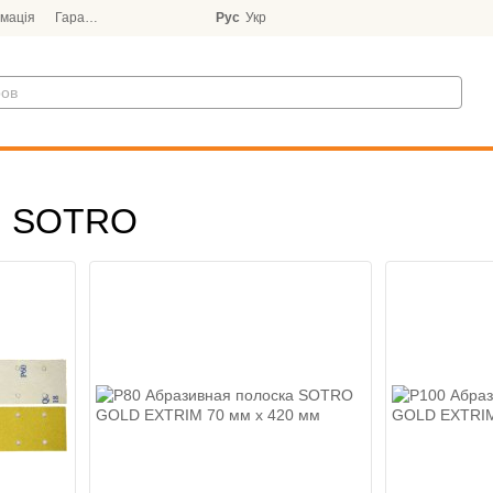
мація
Гарантія
Блог
Рус
Укр
сы SOTRO