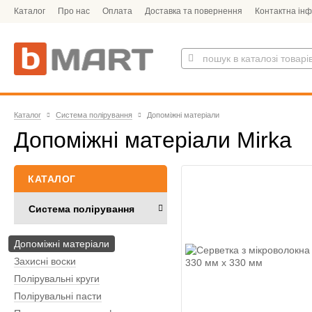
Каталог
Про нас
Оплата
Доставка та повернення
Контактна ін
Каталог
Система полірування
Допоміжні матеріали
Допоміжні матеріали Mirka
КАТАЛОГ
Система полірування
Допоміжні матеріали
Захисні воски
Полірувальні круги
Полірувальні пасти