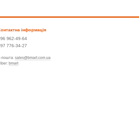
Контактна інформація
096 962-49-64
097 776-34-27
Е-пошта:
sales@bmart.com.ua
iber:
bmart