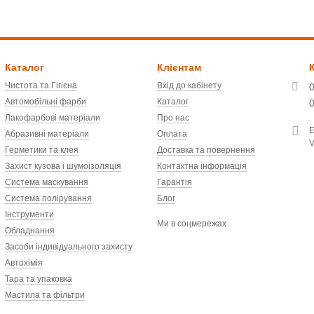
Каталог
Клієнтам
Чистота та Гігієна
Вхід до кабінету
Автомобільні фарби
Каталог
Лакофарбові матеріали
Про нас
Абразивні матеріали
Оплата
V
Герметики та клея
Доставка та повернення
Захист кузова і шумоізоляція
Контактна інформація
Система маскування
Гарантія
Система полірування
Блог
Інструменти
Ми в соцмережах
Обладнання
Засоби індивідуального захисту
Автохімія
Тара та упаковка
Мастила та фільтри