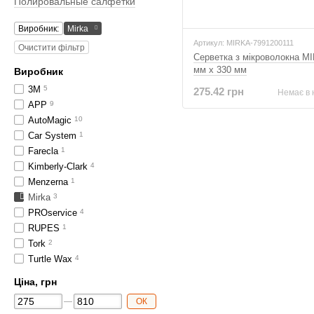
Полировальные салфетки
Виробник:
Mirka
Артикул: MIRKA-7991200111
Очистити фільтр
Серветка з мікроволокна M
мм x 330 мм
Виробник
3M
5
275.42 грн
Немає в 
APP
9
AutoMagic
10
Car System
1
Farecla
1
Kimberly-Clark
4
Menzerna
1
Mirka
3
PROservice
4
RUPES
1
Tork
2
Turtle Wax
4
Ціна, грн
ОК