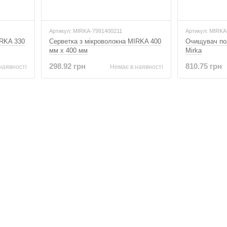
Артикул: MIRKA-7991400211
Артикул: MIRKA
IRKA 330
Серветка з мікроволокна MIRKA 400
Очищувач пол
мм x 400 мм
Mirka
298.92 грн
810.75 грн
наявності
Немає в наявності