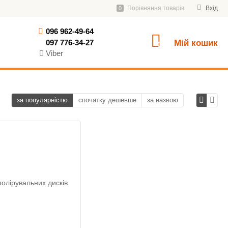
Порівняння товарів
Вхід
0
096 962-49-64
097 776-34-27
Мій кошик
0
Viber
за популярністю
спочатку дешевше
за назвою