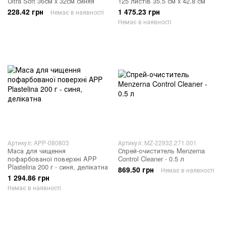
Ultra Soft 36см x 32см синяя
125 листів 35.5 см x 42.8 см
228.42 грн
1 475.23 грн
Немає в наявності
Немає в наявності
Артикул: APP-080803
Артикул: MZ-22932.271.001
Маса для чищення
Спрей-очиститель Menzerna
пофарбованої поверхні APP
Control Cleaner - 0.5 л
Plastelina 200 г - синя, делікатна
869.50 грн
Немає в наявності
1 294.86 грн
Немає в наявності