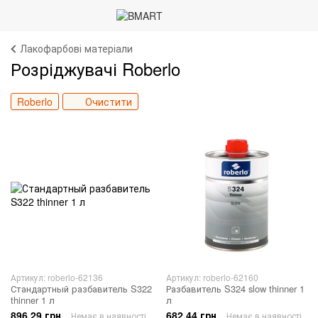
Лакофарбові матеріали
Розріджувачі Roberlo
Roberlo
Очистити
Артикул: roberlo-62136
Артикул: roberlo-62160
Стандартный разбавитель S322
Разбавитель S324 slow thinner 1
thinner 1 л
л
896.29 грн
682.44 грн
Немає в наявності
Немає в наявності