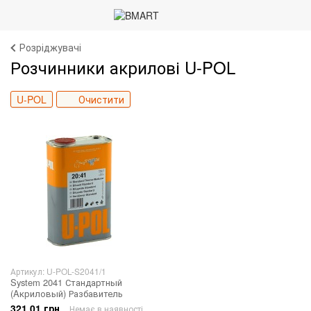
Розріджувачі
Розчинники акрилові U-POL
U-POL
Очистити
Артикул: U-POL-S2041/1
System 2041 Стандартный
(Aкриловый) Разбавитель
321.01 грн
Немає в наявності