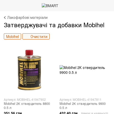
Лакофарбові матеріали
Затверджувачі та добавки Mobihel
Mobihel
Очистити
Артикул: MOBIHEL-41947902
Артикул: MOBIHEL-41947811
Mobihel 2К отвердитель 8800
Mobihel 2К отвердитель 9900
0.5 л
0.5 л
351.56 грн
432.40 грн
Немає в наявності