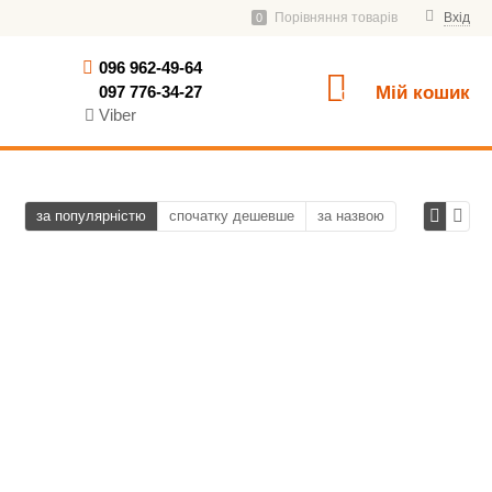
Порівняння товарів
Вхід
0
096 962-49-64
097 776-34-27
Мій кошик
0
Viber
за популярністю
спочатку дешевше
за назвою