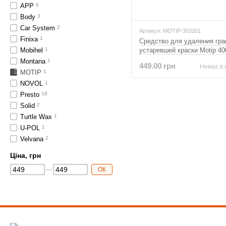
APP
6
Body
3
Car System
2
Артикул: MOTIP-303201
Finixa
1
Средство для удаления гр
Mobihel
1
устаревшей краски Motip 40
Montana
1
449.00 грн
Немає в 
MOTIP
1
NOVOL
1
Presto
18
Solid
2
Turtle Wax
1
U-POL
1
Velvana
2
Ціна, грн
ОК