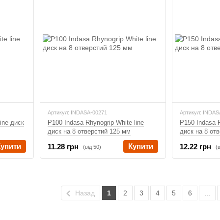
Артикул: INDASA-00271
Артикул: INDAS
ine диск
P100 Indasa Rhynogrip White line
P150 Indasa R
диск на 8 отверстий 125 мм
диск на 8 от
Купити
Купити
11.28 грн
12.22 грн
(від 50)
(
Назад
1
2
3
4
5
6
...