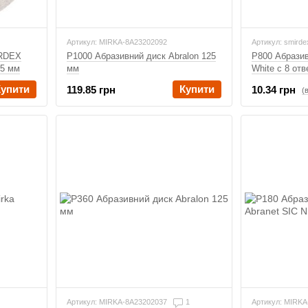
Артикул: MIRKA-8A23202092
Артикул: smird
IRDEX
P1000 Абразивний диск Abralon 125
P800 Абрази
25 мм
мм
White с 8 от
(серия 510)
Купити
Купити
119.85 грн
10.34 грн
(
Артикул: MIRKA-8A23202037
1
Артикул: MIRKA