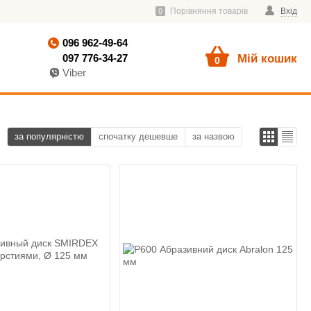
Порівняння товарів
Вхід
0
096 962-49-64
097 776-34-27
Мій кошик
0
Viber
за популярністю
спочатку дешевше
за назвою