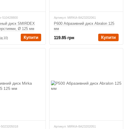
ex-510428800
Артикул: MIRKA-8A23202061
вный диск SMIRDEX
P600 Абразивний диск Abralon 125
верстиями, Ø 125 мм
мм
Купити
Купити
119.85 грн
від 10)
-5023205018
Артикул: MIRKA-8A23202051