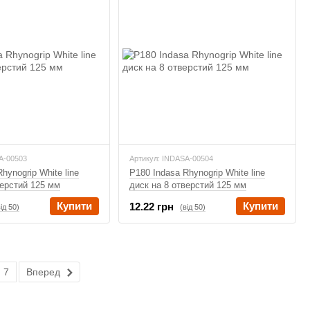
A-00503
Артикул: INDASA-00504
hynogrip White line
P180 Indasa Rhynogrip White line
верстий 125 мм
диск на 8 отверстий 125 мм
Купити
Купити
12.22 грн
від 50)
(від 50)
7
Вперед