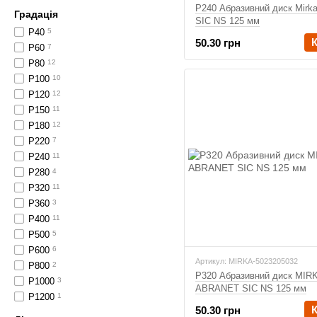
P240 Абразивний диск Mirka
Градація
SIC NS 125 мм
P40
5
50.30 грн
P60
7
P80
12
P100
10
P120
12
P150
11
P180
12
P220
7
P240
11
P280
4
P320
11
P360
3
P400
11
P500
5
P600
6
Артикул: MIRKA-5023205032
P800
2
P320 Абразивний диск MIR
P1000
3
ABRANET SIC NS 125 мм
P1200
1
50.30 грн