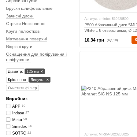
Абразивні губки
Бруски шлифовальные
Зачисні диски
Артикул: smirdex-510428500
Стрічки Нескінченні
P500 Абразивный диск SM
White с 8 отверстиями, Ø 1
Круги пелюсткові
(серия 510)
Матування поверхні
10.34 грн
(від 10)
Відрізні круги
Оснащення для полірування і
шліфування
Діаметр:
125 мм
Кріплення:
Липучка
Очистити фільтр
Виробник
APP
10
Indasa
27
Mirka
58
Smirdex
16
SOTRO
22
Артикул: MIRKA-5023205025