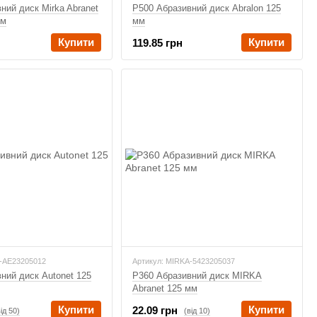
ний диск Mirka Abranet
P500 Абразивний диск Abralon 125
мм
мм
Купити
Купити
119.85 грн
A-AE23205012
Артикул: MIRKA-5423205037
ний диск Autonet 125
P360 Абразивний диск MIRKA
Abranet 125 мм
Купити
Купити
22.09 грн
від 50)
(від 10)