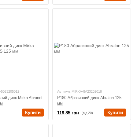
-5023205012
Артикул: MIRKA-8A23202018
ний диск Mirka Abranet
P180 Абразивний диск Abralon 125
мм
мм
Купити
Купити
119.85 грн
(від 20)