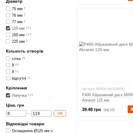
Діаметр
75 мм
6
76 мм
2
77 мм
2
125 мм
133
150 мм
419
225 мм
7
Кількість отворів
сітка
26
8
85
9
11
відсутні
11
Кріплення
Артикул: MIRKA-5423205041
P400 Абразивний диск MIR
Липучка
133
Abranet 125 мм
Ціна, грн
39.48 грн
(від 10)
ОК
Відповідні товари
Оснащення Ø125 мм з