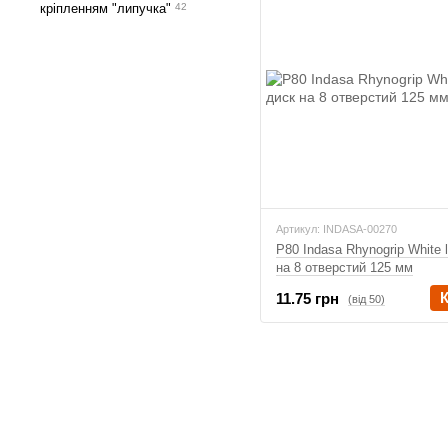
кріпленням "липучка"
42
Артикул: INDASA-00270
P80 Indasa Rhynogrip White l
на 8 отверстий 125 мм
11.75 грн
(від 50)