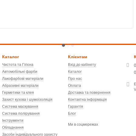
T
Каталог
Клієнтам
Чистота та Гігієна
Вхід до кабінету
Автомобільні фарби
Каталог
Лакофарбові матеріали
Про нас
Абразивні матеріали
Оплата
V
Герметики та клея
Доставка та повернення
Захист кузова і шумоізоляція
Контактна інформація
Система маскування
Гарантія
Система полірування
Блог
Інструменти
Ми в соцмережах
Обладнання
Засоби індивідуального захисту