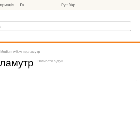
формація
Гарантія
Блог
Рус
Укр
 Medium willow перламутр
рламутр
Написати відгук