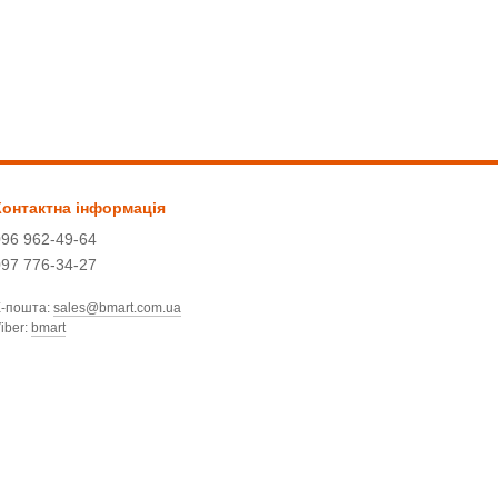
Контактна інформація
096 962-49-64
097 776-34-27
Е-пошта:
sales@bmart.com.ua
iber:
bmart