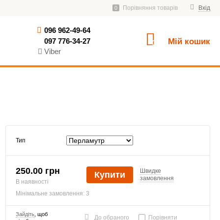
Порівняння товарів
Вхід
0
096 962-49-64
097 776-34-27
Мій кошик
0
Viber
Тип
250.00 грн
Швидке
Купити
замовлення
В наявності
Мінімальне замовлення: 3
Зайдіть
, щоб
До обраного
Порівняти