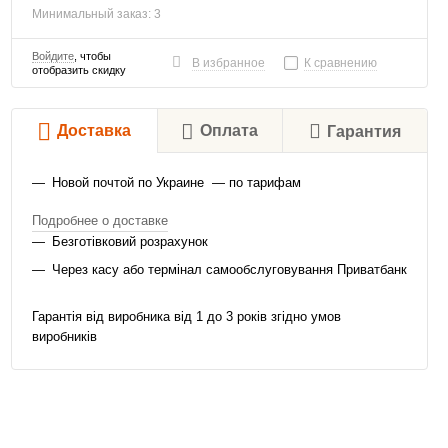
Минимальный заказ: 3
Войдите
, чтобы
В избранное
К сравнению
отобразить скидку
Доставка
Оплата
Гарантия
Новой почтой по Украине — по тарифам
Подробнее о доставке
Безготівковий розрахунок
Через касу або термінал самообслуговування Приватбанк
Гарантія від виробника від 1 до 3 років згідно умов
виробників