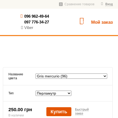
Сравнение товаров
Вход
0
096 962-49-64
097 776-34-27
Мой заказ
0
Viber
Название
цвета
Тип
250.00 грн
Быстрый
Купить
заказ
В наличии