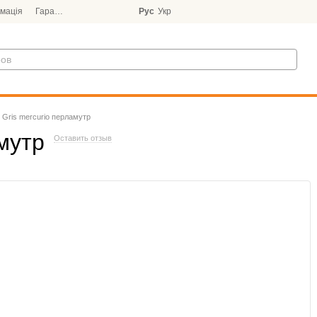
мація
Гарантія
Блог
Рус
Укр
 Gris mercurio перламутр
мутр
Оставить отзыв