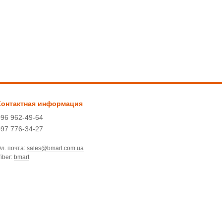
Контактная информация
096 962-49-64
097 776-34-27
л. почта:
sales@bmart.com.ua
iber:
bmart