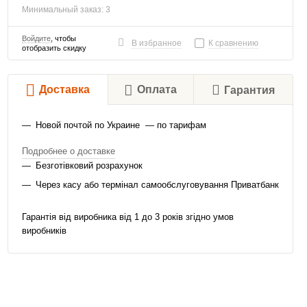
Минимальный заказ: 3
Войдите
, чтобы
В избранное
К сравнению
отобразить скидку
Доставка
Оплата
Гарантия
Новой почтой по Украине — по тарифам
Подробнее о доставке
Безготівковий розрахунок
Через касу або термінал самообслуговування Приватбанк
Гарантія від виробника від 1 до 3 років згідно умов
виробників