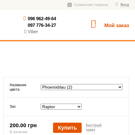
Сравнение товаров
Вход
0
096 962-49-64
097 776-34-27
Мой заказ
0
Viber
Название
цвета
Тип
200.00 грн
Быстрый
Купить
заказ
В наличии