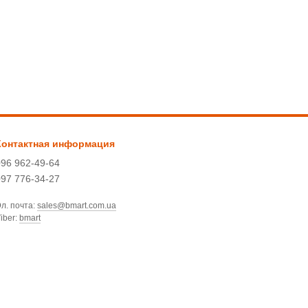
Контактная информация
096 962-49-64
097 776-34-27
л. почта:
sales@bmart.com.ua
iber:
bmart