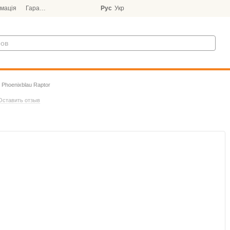
мація
Гарантія
Блог
Рус
Укр
 Phoenixblau Raptor
Оставить отзыв