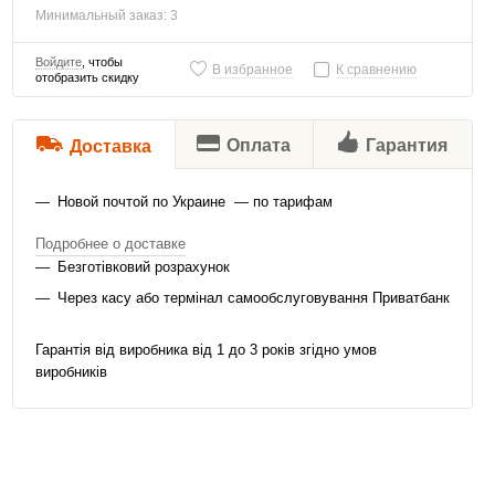
Минимальный заказ: 3
Войдите
, чтобы
В избранное
К сравнению
отобразить скидку
Оплата
Гарантия
Доставка
Новой почтой по Украине — по тарифам
Подробнее о доставке
Безготівковий розрахунок
Через касу або термінал самообслуговування Приватбанк
Гарантія від виробника від 1 до 3 років згідно умов
виробників