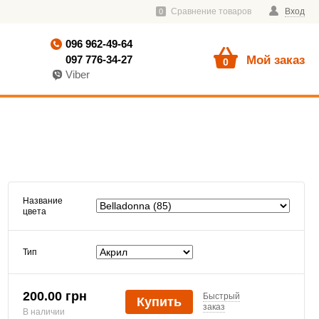
Сравнение товаров
Вход
0
096 962-49-64
097 776-34-27
Мой заказ
0
Viber
Название
цвета
Тип
200.00 грн
Быстрый
Купить
заказ
В наличии