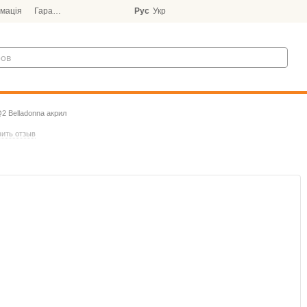
мація
Гарантія
Блог
Рус
Укр
Q2 Belladonna акрил
ить отзыв