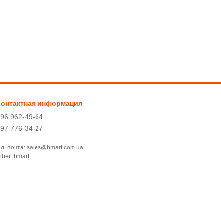
Контактная информация
096 962-49-64
097 776-34-27
л. почта:
sales@bmart.com.ua
iber:
bmart