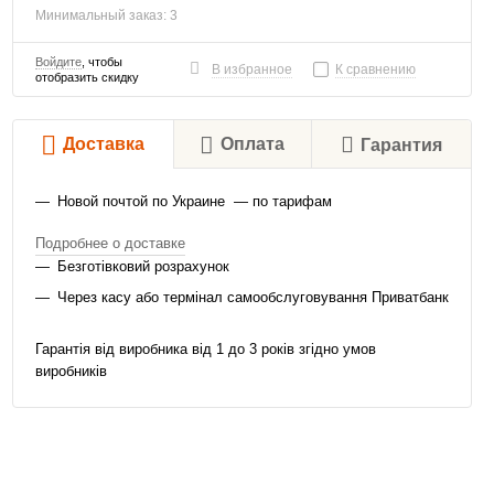
Минимальный заказ: 3
Войдите
, чтобы
В избранное
К сравнению
отобразить скидку
Доставка
Оплата
Гарантия
Новой почтой по Украине — по тарифам
Подробнее о доставке
Безготівковий розрахунок
Через касу або термінал самообслуговування Приватбанк
Гарантія від виробника від 1 до 3 років згідно умов
виробників