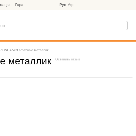
мація
Гарантія
Блог
Рус
Укр
7EWHA Vert amazonie металлик
e металлик
Оставить отзыв