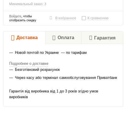
Минимальный заказ: 3
Войдите
, чтобы
В избранное
К сравнению
отобразить скидку
Доставка
Оплата
Гарантия
Новой почтой по Украине — по тарифам
Подробнее о доставке
Безготівковий розрахунок
Через касу або термінал самообслуговування Приватбанк
Гарантія від виробника від 1 до 3 років згідно умов
виробників