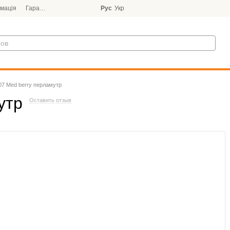
мація
Гарантія
Блог
Рус
Укр
07 Med berry перламутр
утр
Оставить отзыв