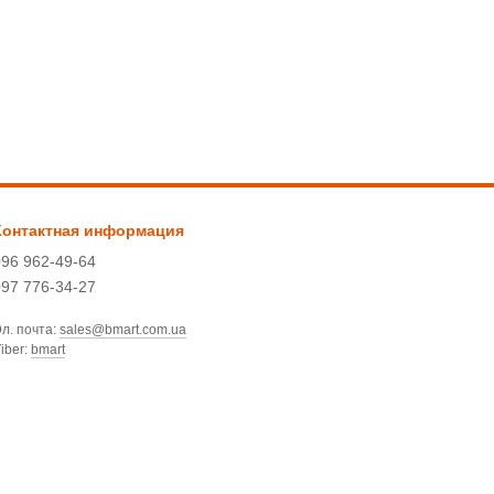
Контактная информация
096 962-49-64
097 776-34-27
л. почта:
sales@bmart.com.ua
iber:
bmart