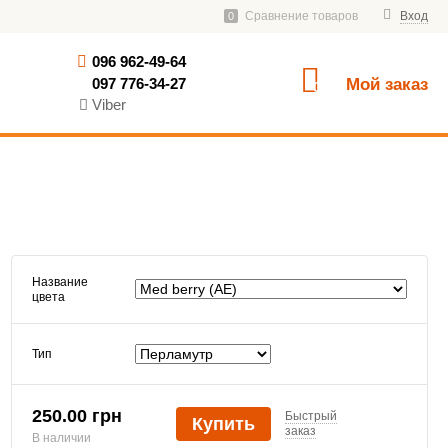
Сравнение товаров
Вход
0
096 962-49-64
097 776-34-27
Мой заказ
0
Viber
Название
цвета
Тип
250.00 грн
Быстрый
Купить
заказ
В наличии