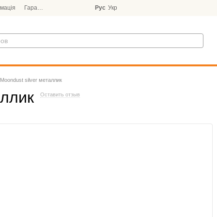
мація
Гарантія
Блог
Рус
Укр
 Moondust silver металлик
аллик
Оставить отзыв