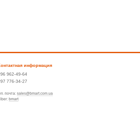
Контактная информация
096 962-49-64
097 776-34-27
л. почта:
sales@bmart.com.ua
iber:
bmart