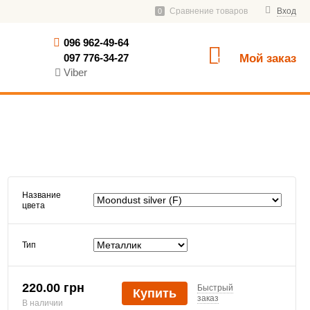
Сравнение товаров
Вход
0
096 962-49-64
097 776-34-27
Мой заказ
0
Viber
Название
цвета
Тип
220.00 грн
Быстрый
Купить
заказ
В наличии