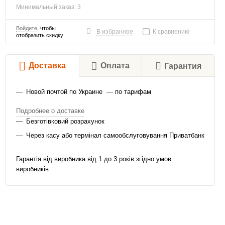
Минимальный заказ: 3
Войдите
, чтобы
В избранное
К сравнению
отобразить скидку
Доставка
Оплата
Гарантия
Новой почтой по Украине — по тарифам
Подробнее о доставке
Безготівковий розрахунок
Через касу або термінал самообслуговування Приватбанк
Гарантія від виробника від 1 до 3 років згідно умов
виробників