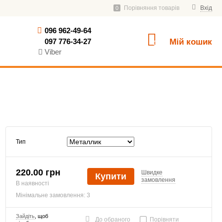
Порівняння товарів
Вхід
0
096 962-49-64
097 776-34-27
Мій кошик
0
Viber
Тип
220.00 грн
Швидке
Купити
замовлення
В наявності
Мінімальне замовлення: 3
Зайдіть
, щоб
До обраного
Порівняти