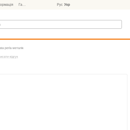
формація
Гарантія
Блог
Рус
Укр
ata perla металік
исати відгук