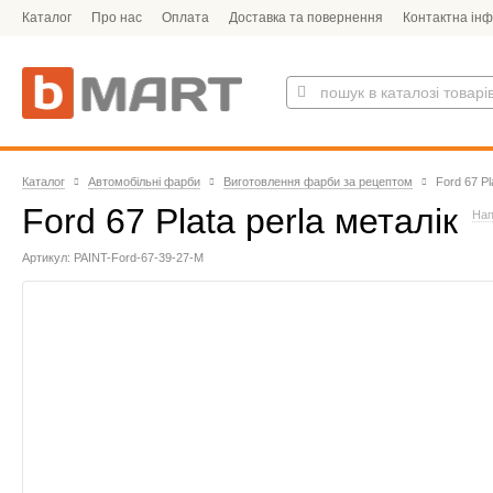
Каталог
Про нас
Оплата
Доставка та повернення
Контактна ін
Каталог
Автомобільні фарби
Виготовлення фарби за рецептом
Ford 67 Pl
Ford 67 Plata perla металік
Нап
Артикул: PAINT-Ford-67-39-27-M