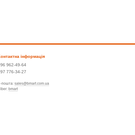
Контактна інформація
096 962-49-64
097 776-34-27
Е-пошта:
sales@bmart.com.ua
iber:
bmart