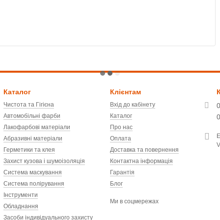
T
Каталог
Клієнтам
Чистота та Гігієна
Вхід до кабінету
Автомобільні фарби
Каталог
Лакофарбові матеріали
Про нас
Абразивні матеріали
Оплата
V
Герметики та клея
Доставка та повернення
Захист кузова і шумоізоляція
Контактна інформація
Система маскування
Гарантія
Система полірування
Блог
Інструменти
Ми в соцмережах
Обладнання
Засоби індивідуального захисту