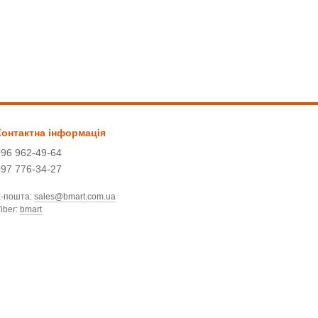
Контактна інформація
096 962-49-64
097 776-34-27
Е-пошта:
sales@bmart.com.ua
iber:
bmart