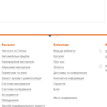
T
Каталог
Клієнтам
Чистота та Гігієна
Вхід до кабінету
Автомобільні фарби
Каталог
Лакофарбові матеріали
Про нас
Абразивні матеріали
Оплата
V
Герметики та клея
Доставка та повернення
Захист кузова і шумоізоляція
Контактна інформація
Система маскування
Гарантія
Система полірування
Блог
Інструменти
Ми в соцмережах
Обладнання
Засоби індивідуального захисту