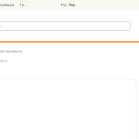
формація
Гарантія
Блог
Рус
Укр
old перламутр
ідгук