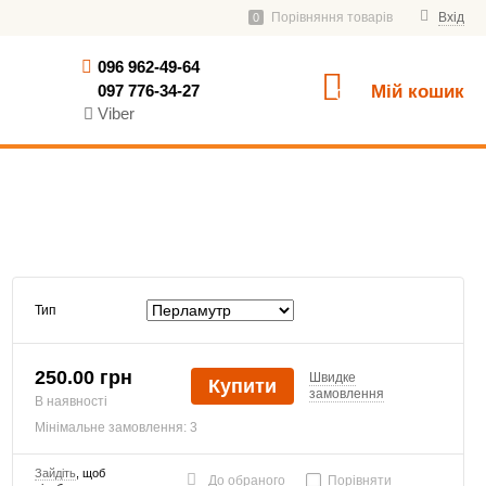
Порівняння товарів
Вхід
0
096 962-49-64
097 776-34-27
Мій кошик
0
Viber
Тип
250.00 грн
Швидке
Купити
замовлення
В наявності
Мінімальне замовлення: 3
Зайдіть
, щоб
До обраного
Порівняти